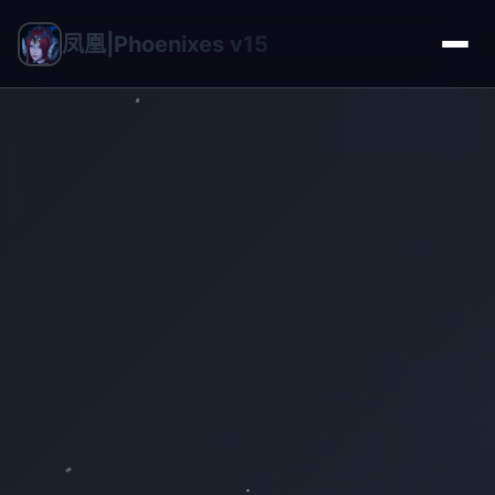
凤凰|Phoenixes v15