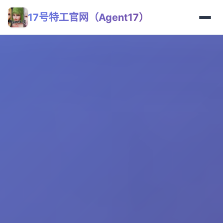
17号特工官网（Agent17）