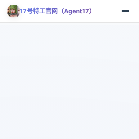
17号特工官网（Agent17）