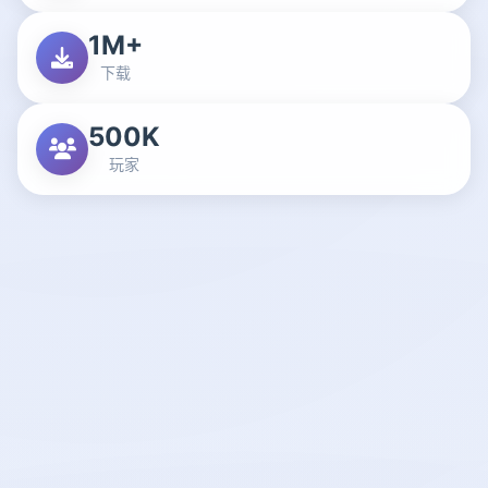
1M+
下载
500K
玩家