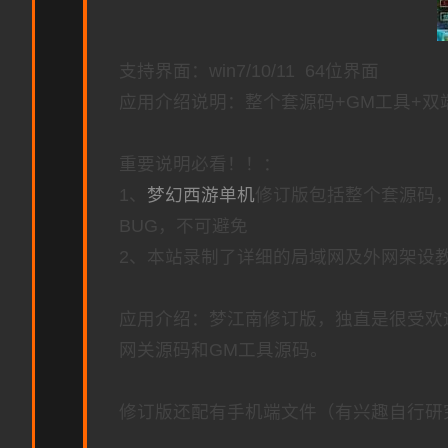
支持界面：win7/10/11 64位界面
应用介绍说明：整个套源码+GM工具+双
重要说明必看！！：
1、
梦幻西游单机
修订版包括整个套源码
BUG，不可避免
2、本站录制了详细的局域网及外网架设
应用介绍：梦江南修订版，独直是很受欢
网关源码和GM工具源码。
修订版还配有手机端文件（有兴趣自行研