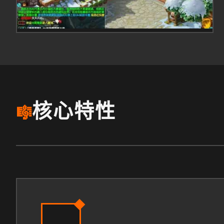
核心特性
🎼