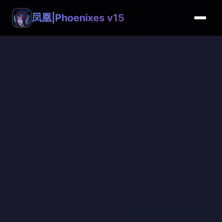
凤凰|Phoenixes v15