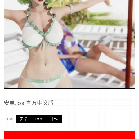
安卓,ios,官方中文版
TAGS:
安卓
IOS
神作