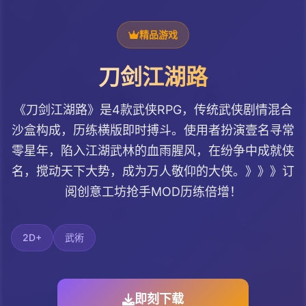
精品游戏
刀剑江湖路
《刀剑江湖路》是4款武侠RPG，传统武侠剧情混合
沙盒构成，历练横版即时搏斗。使用者扮演壹名寻常
零星年，陷入江湖武林的血雨腥风，在纷争中成就侠
名，搅动天下大势，成为万人敬仰的大侠。》》》订
阅创意工坊抢手MOD历练倍增！
2D+
武術
即刻下载