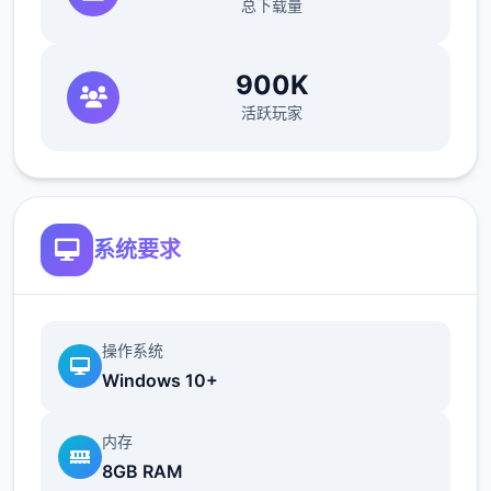
总下载量
的方法有很大量，搞卫生，去医院卖蝌蚪，校
长办公室，找老师，礼品店整理娃娃，卖战利
品给胖子等）>回自己房间>计算机>看邮件
900K
（这个爸爸真是好榜样...）>窗户>amber房间
活跃玩家
找妈妈>敲门>问问dana第二次去海边的情况>
去学校>快进时间>空教室>ophelia>去礼品店
买望远镜和睡衣>回家回自己房间>计算机>去
后巷>erica>回家找dana给她新睡衣
系统要求
接下去开启教程到个人:
操作系统
Windows 10+
内存
8GB RAM