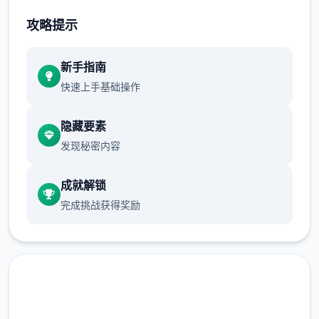
新主要是sakura 17号特工首页
攻略提示
新手指南
快速上手基础操作
隐藏要素
发现秘密内容
成就解锁
完成挑战获得奖励
那么开启吧：
首先进产品剧情后先输入各种礼包码，切记