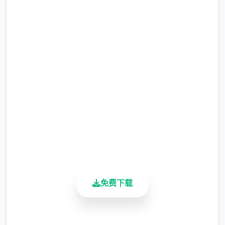
前面4个利益礼包码只能选其二（当然选50
快速下载 17号特工官网
刀...），输入礼包码的方法是打开背包，点手
机，然后输入号码就行（礼包码大大量数人应
（Agent17）
该都有，我会把这次的礼包码发在评论区），
好大量人物都有大量个条线，我都会讲（除了
完整版游戏，免费体验
作者基本没开发的）
2.3M+
总下载量
4.9/5
用户评分
900K+
活跃用户
免费下载
主线：去学校>教室>先各个人物交谈下>上
安全下载