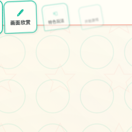
🧺
📮
🖋️
开始游戏
特色玩法
画面欣赏