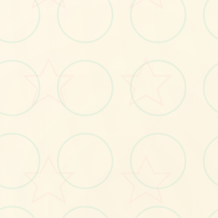
🔎
No.1