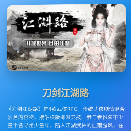
刀剑江湖路
《刀剑江湖路》是4款武侠RPG，传统武侠剧情混合
沙盒内容物，接触横版即时竞技。参与者扮演不少
量个名寻常少量年，陷入江湖武林的血雨腥风，在