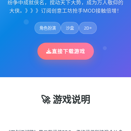
纷争中成就侠名，搅动天下大势，成为万人敬仰的
大侠。》》》订阅创意工坊抢手MOD接触倍增！
角色扮演
沙盒
2D+
直接下载游戏
🚀 游戏说明