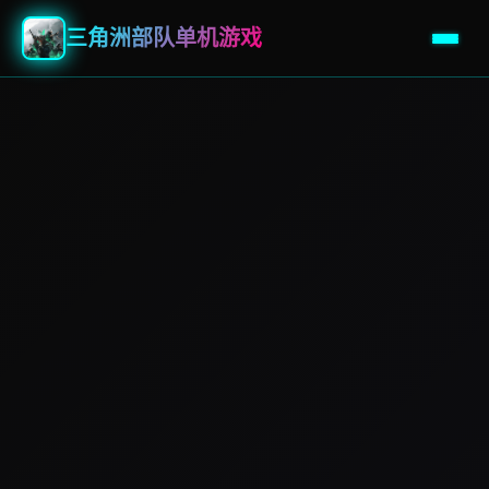
三角洲部队单机游戏