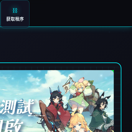
⛓️
获取程序