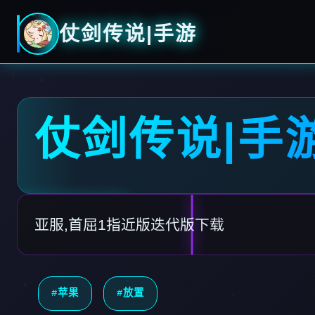
仗剑传说|手游
仗剑传说|手
亚服,首屈1指近版迭代版下载
#苹果
#放置