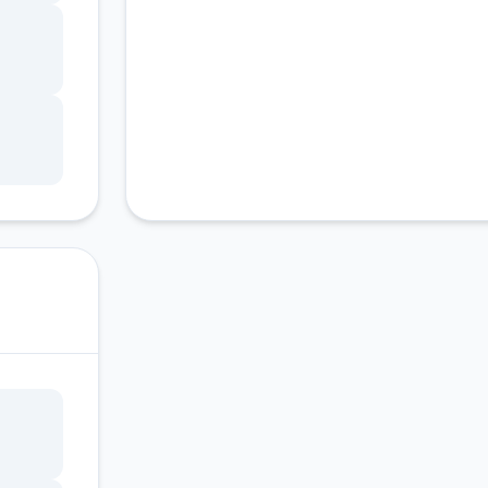
..
个
军还
不断
样，
我已
于可
.
也随
儿时玩
我去