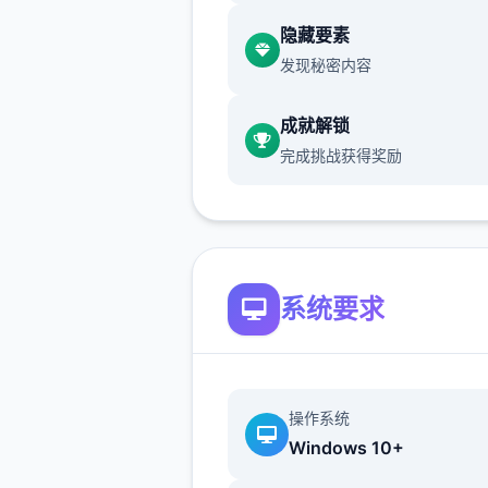
领不管事什么样的对手都能打倒.
隐藏要素
(虽然数个场较量中只能使用数
发现秘密内容
次)
当然，光靠这样就想要当上冠
成就解锁
太天真了，作为训练家就必须
完成挑战获得奖励
精进自己的技巧，但就算是这
对于第数个次击败儿时玩伴的
经是数个分开心的事情了，终
以把数个些输掉的钱给拿回来..
系统要求
数个次性交易大师s 然后，我
波逐流地踏上了历险之旅(被
伴用「我要去旅行了，你也给
旅行」的压力逼迫)。
操作系统
Windows 10+