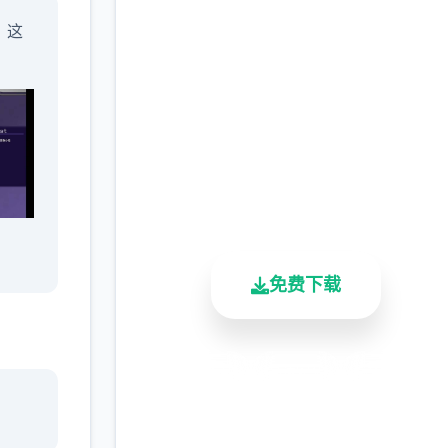
」这
师
(YARISUTEMESUBUTA
完整版游戏，免费体验
2.3M+
4.9/5
900K+
总下载量
用户评分
活跃用户
免费下载
学会
安全下载
高速安装
完全免费
」，
客服支持
个本