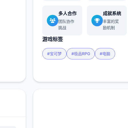
多人合作
成就系统
多
团队协作
丰富的奖
挑战
励机制
游戏标签
#宝可梦
#极品RPG
#电脑
免费下载 一次性交易大