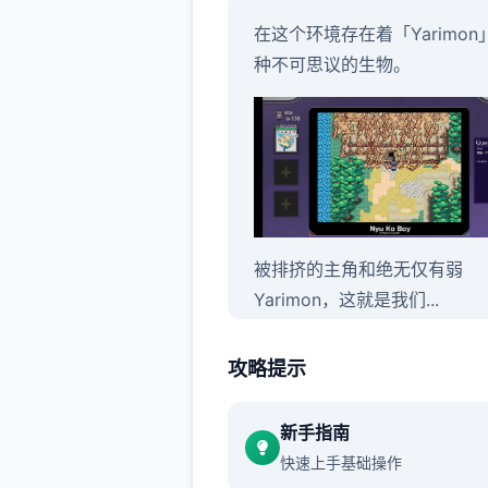
在这个环境存在着「Yarimon
种不可思议的生物。
被排挤的主角和绝无仅有弱
Yarimon，这就是我们...
不过这都是之前的事情了。
攻略提示
身为伙伴的Yarimon居然突然
了威力800000的「作弊冲撞
新手指南
快速上手基础操作
环境不数个样了...只要使用这