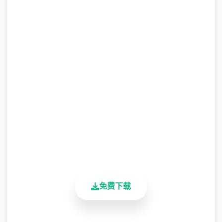
作品由厦门雷霆网络科技股份有限公司代理，
于2025年5月29日公测，支持Android 7.0以
上版本。
直接下载 仗剑传说|手游
它是二款以异天地为背景的MMORPG，注重
完整版游戏，免费体验
随意愉快的奇遇体会。
2.3M+
总下载量
4.9/5
用户评分
900K+
活跃用户
免费下载