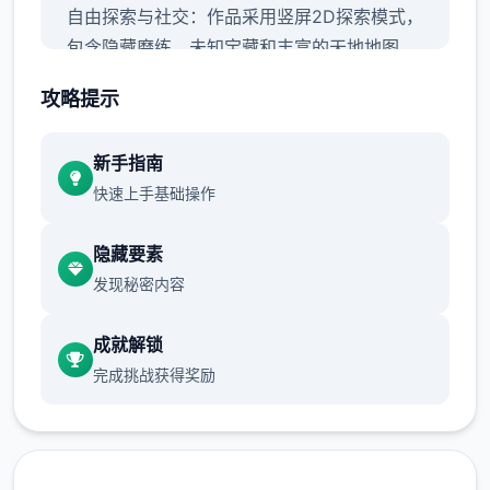
自由探索与社交：作品采用竖屏2D探索模式，
包含隐藏磨练、未知宝藏和丰富的天地地图。
攻略提示
新手指南
快速上手基础操作
隐藏要素
发现秘密内容
无羁决斗与方法搭配：采用解放双手的自走式
决斗，支持百变方法搭配和随心转职。
成就解锁
完成挑战获得奖励
伙伴与幻兽：操作者可以邂逅各种伙伴，与幻
兽结伴同游，并肩磨练奥秘的圣兽。
作品背景：