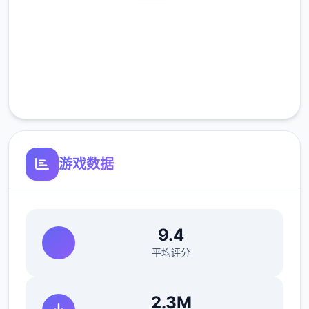
安全下载
高速安装
完全免费
客服支持
仗剑传说更新
游戏数据
1.1.0 (152984)2025/09/11
羽之国构成即将于S2渊虹邂羽结束后开启!
9.4
11数百年前,混沌侵袭了高天之上的辉煌之国。
平均评分
黑暗笼罩万物,英杰们燃烧生命,筑起无与伦比
后的壁垒..
2.3M