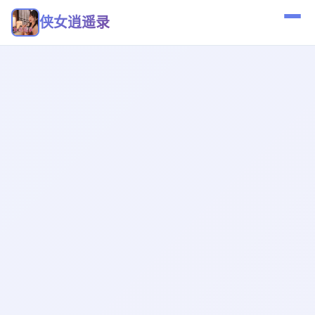
侠女逍遥录