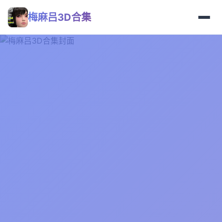
梅麻吕3D合集