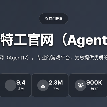
📁 热门推荐
号特工官网（Agent
官网（Agent17）。专业的游戏平台，为您提供优质
9.4
2.3M
900K
评分
下载
玩家