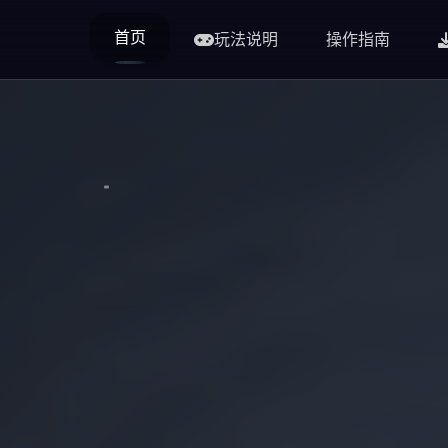
首页
玩法说明
操作指南