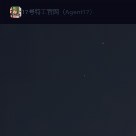
17号特工官网（Agent17）