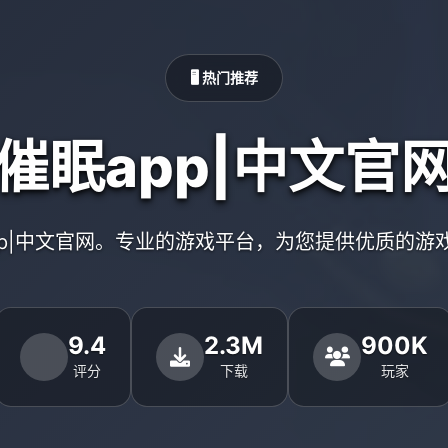
🖥️ 热门推荐
催眠app|中文官
pp|中文官网。专业的游戏平台，为您提供优质的游
9.4
2.3M
900K
评分
下载
玩家