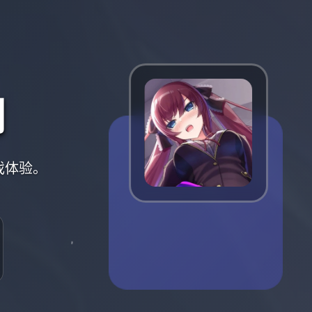
网
戏体验。