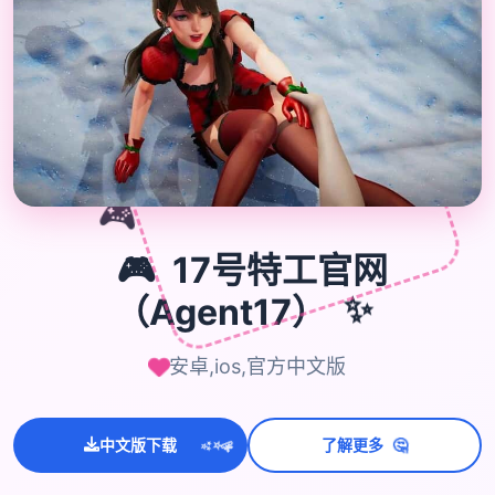
🎮
🎮
17号特工官网
（Agent17）
✨
安卓,ios,官方中文版
🤔
💫
中文版下载
了解更多
✨
⭐