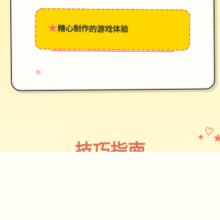
★
精心制作的游戏体验
→
✧
♥
✦
♡
技巧指南