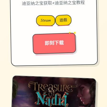
迪亚纳之宝获取+迪亚纳之宝教程
遊戲
Steam
→
✦ ★
即刻下载