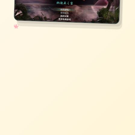
✧
♡
★
♥