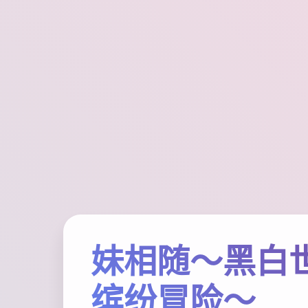
妹相随～黑白
缤纷冒险～