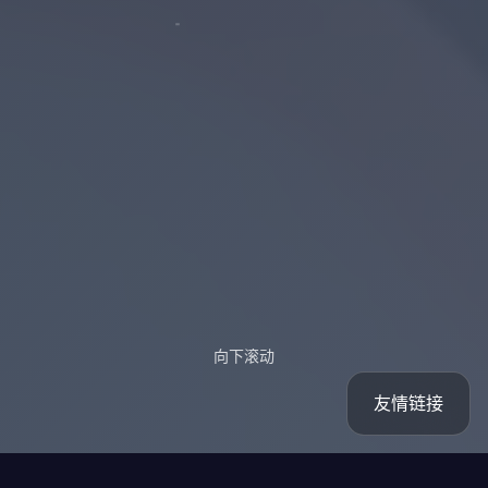
向下滚动
友情链接