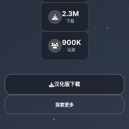
2.3M
下载
900K
玩家
汉化版下载
探索更多