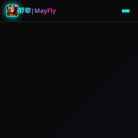
蜉蝣|MayFly