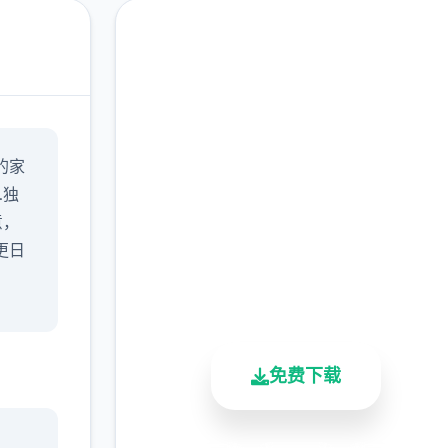
中文版下载 继承遗产
的家
v0.8 AI版
…独
完整版游戏，免费体验
意，
更日
2.3M+
4.9/5
900K+
总下载量
用户评分
活跃用户
免费下载