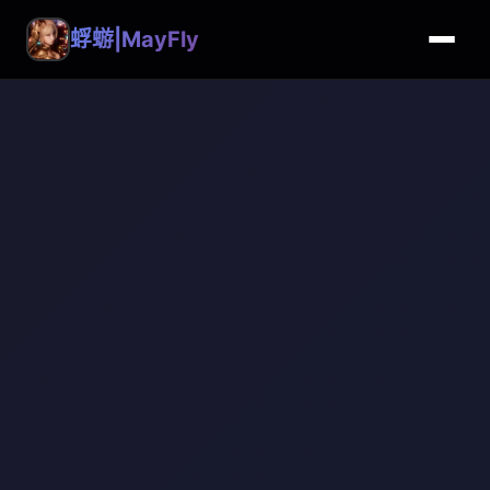
蜉蝣|MayFly