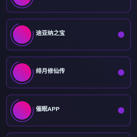
迪亚纳之宝
绯月修仙传
催眠APP