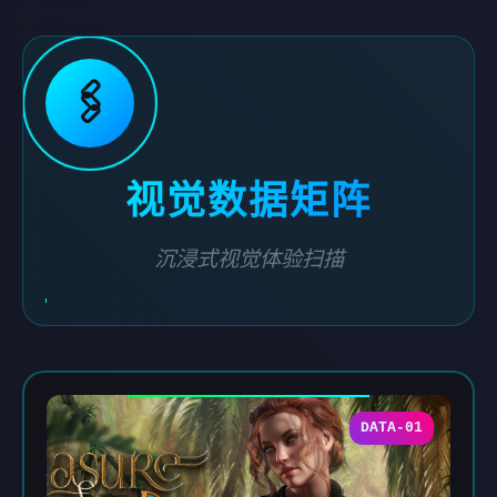
🖇️
视觉数据矩阵
沉浸式视觉体验扫描
DATA-01