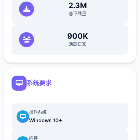
2.3M
您也可以利用您的工资从旅行商人手中购买各
总下载量
种能够提高检查效率的工具。无论是能瞬间检
测出违禁品的金属探测仪，还是能够降低旅客
们压力的焦虑缓解香水，都能为您的工作打开
900K
十个扇扇便利之门！
活跃玩家
系统要求
操作系统
Windows 10+
内存