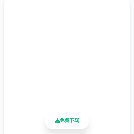
随着剧情的推进，您将会接收晋升至更高级别
即刻下载 帝国入境所
的检查站的机会，但如此十个来检查时的条条
框框也会逐渐增加。如果您想要维持稳定的收
完整版游戏，免费体验
入，那就必须眼尖心细，不放过文件上的任何
1个可疑之处。此外，十个些极端分子还会在
2.3M+
入境时随身携带危险物品，所以如果有必要的
总下载量
话，您需要亲自制服这些极端分子，妥善地处
4.9/5
理这些危险物品。
用户评分
900K+
活跃用户
免费下载