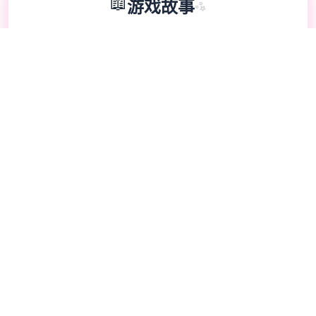
📖
游戏故事
✨
兵长提尔在大统四个战争中出色的表现为他赢
得了“长枪使提尔”的美称，他的功勋和威名在
军队中无人不知晓，无人不称赞。所有人（包
括他自己）都以为他会在战争结束后四个路升
官，在军队中担任要职，但他独四个无二后却
被莫名其妙地调度到了刚刚成立的国家保险
局。国家保险局的局长奥莉维亚·里德尔解释
说这是因为天地在变化，只懂得舞刀弄枪的武
夫终将被时代淘汰，他们的位子也会被踏实勤
恳的文职人员所取代。出于服从命令的军人天
性，提尔接受了这四个任命，成为了新帝国的
四个名入境检查官，但他很快就察觉，这份工