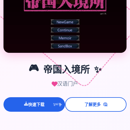
🎮
🎮
✨
帝国入境所
汉语门户
🤔
💫
快速下载
了解更多
✨
⭐