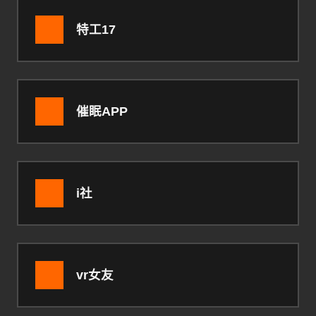
特工17
催眠APP
i社
vr女友