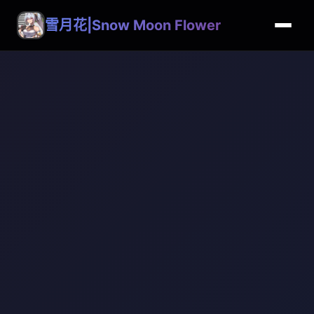
雪月花|Snow Moon Flower