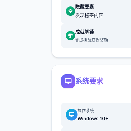
乐趣中有大量的工作，其中大
隐藏要素
都是在城市以外地区。类型包
发现秘密内容
灭敌对势力，拯救人质，拦截
车队，逮捕或刺杀特定对象（
成就解锁
军领袖），保证某壹友军领袖
完成挑战获得奖励
全部版等。
系统要求
操作系统
Windows 10+
武器