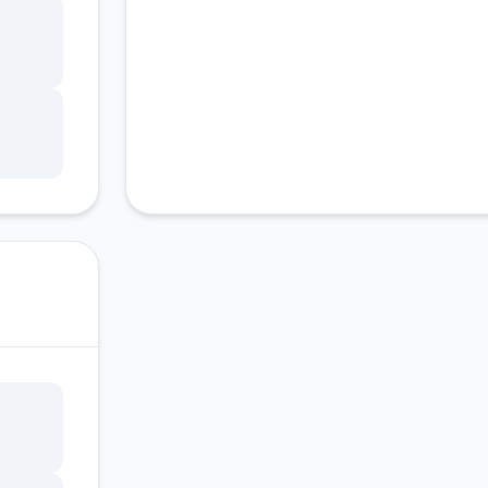
部分
括消
敌军
如敌
的安