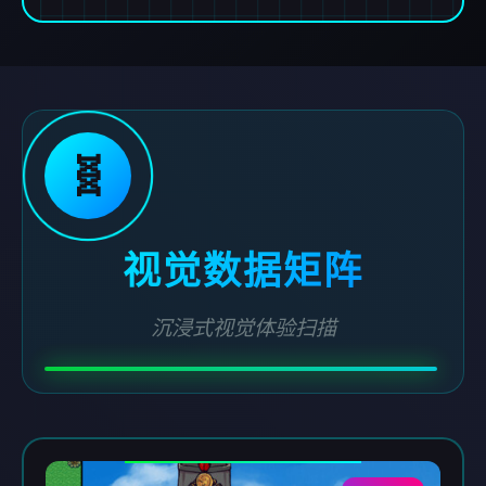
🧬
视觉数据矩阵
沉浸式视觉体验扫描