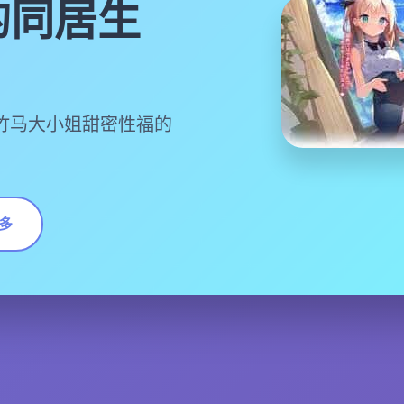
的同居生
梅竹马大小姐甜密性福的
多