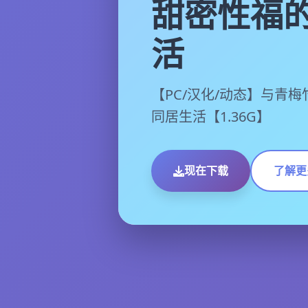
甜密性福
活
【PC/汉化/动态】与青
同居生活【1.36G】
现在下载
了解更