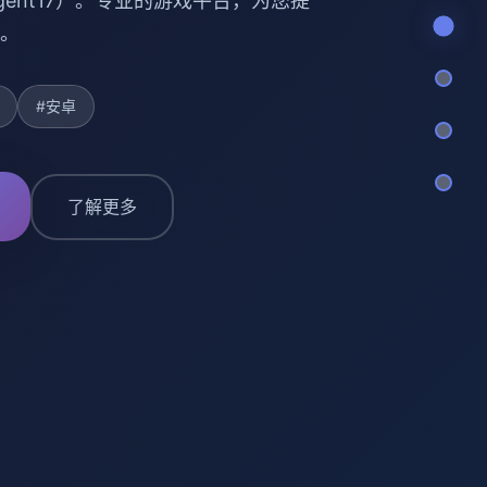
gent17）。专业的游戏平台，为您提
。
#安卓
了解更多