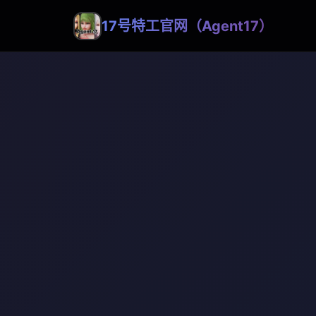
17号特工官网（Agent17）