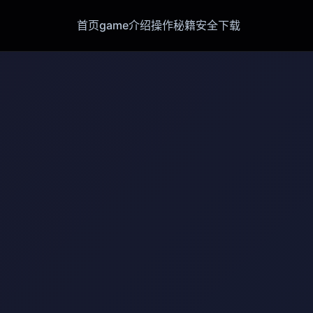
首页
game介绍
操作秘籍
安全下载