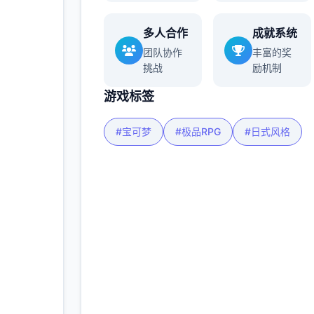
多人合作
成就系统
更多
团队协作
丰富的奖
挑战
励机制
游戏标签
#宝可梦
#极品RPG
#日式风格