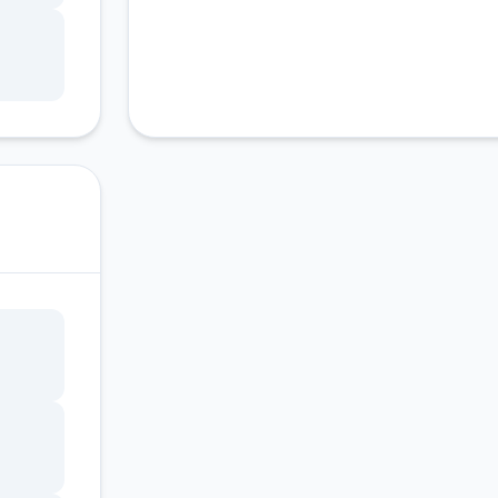
军还
不断
样，
已经
以把
随波
时玩伴
去旅