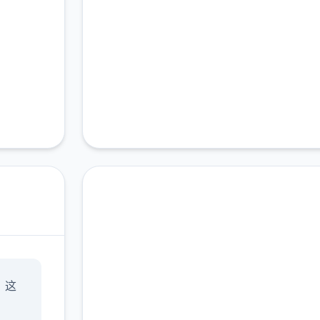
中文版下载 一次性交易
」这
大师