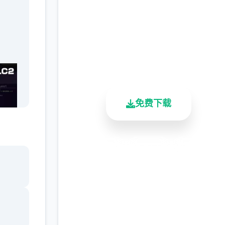
(YARISUTEMESUBUTA
完整版游戏，免费体验
2.3M+
4.9/5
900K+
总下载量
用户评分
活跃用户
免费下载
安全下载
高速安装
完全免费
学会
」，
客服支持
方法
.(虽