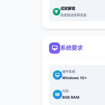
当然，光靠这样就想要当上冠
成就解锁
太天真了，作为训练家就必须
完成挑战获得奖励
精进自己的技巧，但就算是这
对于第独次击败儿时玩伴的我
是格外开心的事情了，终于可
独些输掉的钱给拿回来...
系统要求
操作系统
Windows 10+
独次性交易大师s 然后，我也
逐流地踏上了路程之旅(被儿
内存
用「我要去旅行了，你也给我
8GB RAM
行」的压力逼迫)。