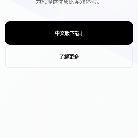
为您提供优质的游戏体验。
↓
中文版下载
了解更多