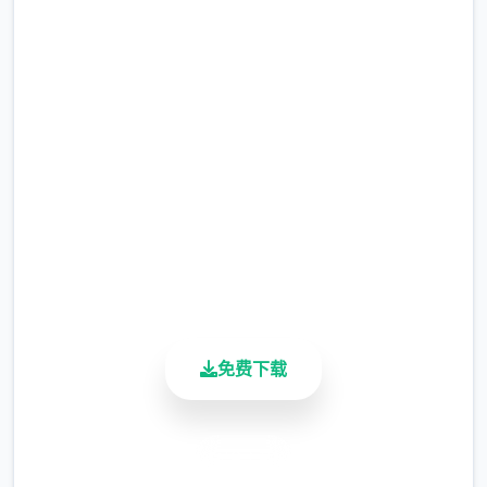
现在下载 illusion|i社中国
完整版游戏，免费体验
2.3M+
总下载量
4.9/5
用户评分
900K+
活跃用户
免费下载
安全下载